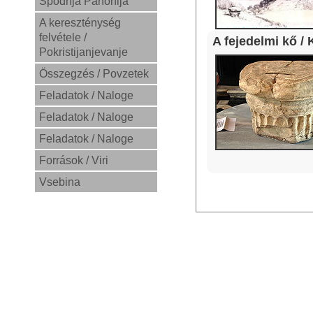
Spodnja Panonija
A kereszténység
felvétele /
A fejedelmi kő /
Pokristijanjevanje
Összegzés / Povzetek
Feladatok / Naloge
Feladatok / Naloge
Feladatok / Naloge
Források / Viri
Vsebina