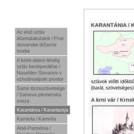
KARANTÁNIA / 
Az első szláv
államalakulatok / Prve
slovanske državne
tvorbe
A kelet-alpesi térség
szláv benépesítése /
Naselitev Slovanov v
vzhodnoalpski prostor
szlávok előtti időkb
(barát, szövetséges
Samo törzsszövetsége
/ Samova plemenska
A krni vár / Krns
zveza
Karantánia / Karantanija
Karniola / Karniola
Alsó-Pannónia /