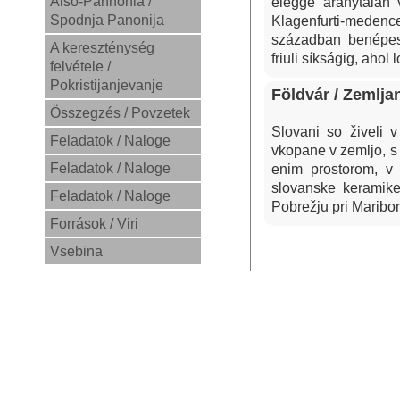
Alsó-Pannónia /
eléggé aránytalan v
Spodnja Panonija
Klagenfurti-meden
században benépesí
A kereszténység
friuli síkságig, ahol
felvétele /
Pokristijanjevanje
Földvár / Zemlja
Összegzés / Povzetek
Slovani so živeli 
Feladatok / Naloge
vkopane v zemljo, s 
Feladatok / Naloge
enim prostorom, v 
slovanske keramike
Feladatok / Naloge
Pobrežju pri Maribor
Források / Viri
Vsebina