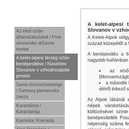
A kelet-alpesi 
Slovanov v vzho
Az első szláv
államalakulatok / Prve
A Keleti-Alpok völ
slovanske državne
század közepétől a 9.
tvorbe
A benépesítés a 6.
A kelet-alpesi térség szláv
nagyobb hullámban t
benépesítése / Naselitev
Slovanov v vzhodnoalpski
az els
prostor
(Morvaországb
a második 
Samo törzsszövetsége
délről érkező 
/ Samova plemenska
zveza
Az Alpok lábánál e
Karantánia /
népek vándorlásá
Karantanija
költözésével szint
benépesítették Posa
Karniola / Karniola
népesség száma fel