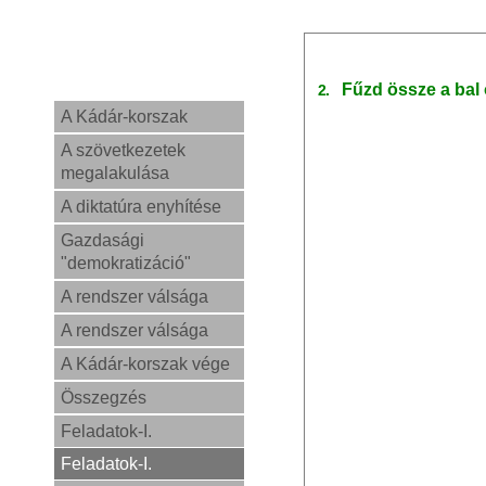
Fűzd össze a bal
2.
A Kádár-korszak
A szövetkezetek
megalakulása
A diktatúra enyhítése
Gazdasági
"demokratizáció"
A rendszer válsága
A rendszer válsága
A Kádár-korszak vége
Összegzés
Feladatok-I.
Feladatok-I.