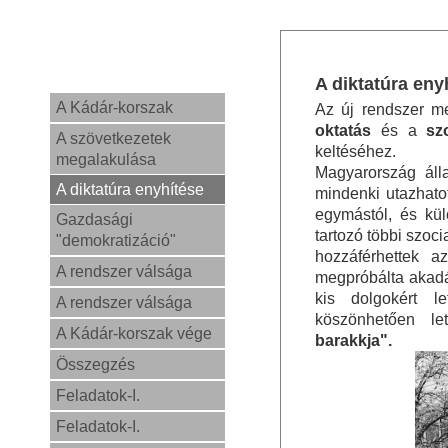
A diktatúra eny
A Kádár-korszak
Az új rendszer m
oktatás
és a
szo
A szövetkezetek
keltéséhez.
megalakulása
Magyarország áll
A diktatúra enyhítése
mindenki utazhatot
egymástól, és kü
Gazdasági
tartozó többi szoci
"demokratizáció"
hozzáférhettek a
A rendszer válsága
megpróbálta akadá
kis dolgokért le
A rendszer válsága
köszönhetően le
A Kádár-korszak vége
barakkja".
Összegzés
Feladatok-I.
Feladatok-I.