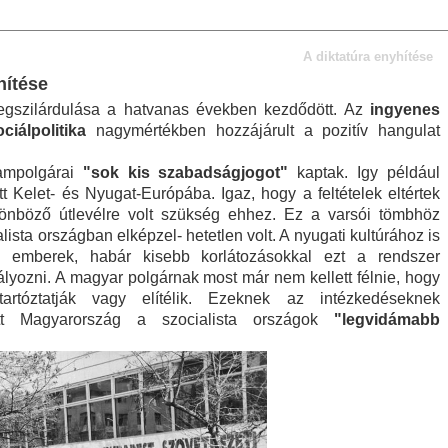
A diktatúra enyhítése
hítése
egszilárdulása a hatvanas években kezdődött. Az
ingyenes
ciálpolitika
nagymértékben hozzájárult a pozitív hangulat
ampolgárai
"sok kis szabadságjogot"
kaptak. Igy például
t Kelet- és Nyugat-Európába. Igaz, hogy a feltételek eltértek
lönböző útlevélre volt szükség ehhez. Ez a varsói tömbhöz
alista országban elképzel- hetetlen volt. A nyugati kultúrához is
z emberek, habár kisebb korlátozásokkal ezt a rendszer
lyozni. A magyar polgárnak most már nem kellett félnie, hogy
tartóztatják vagy elítélik. Ezeknek az intézkedéseknek
tt Magyarország a szocialista országok
"legvidámabb