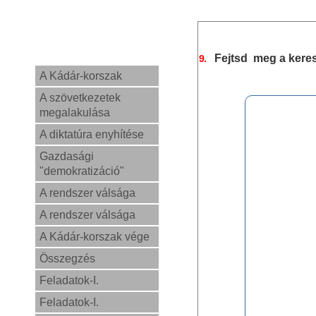
Fejtsd meg a keres
9.
A Kádár-korszak
A szövetkezetek
megalakulása
A diktatúra enyhítése
Gazdasági
"demokratizáció"
A rendszer válsága
A rendszer válsága
A Kádár-korszak vége
Összegzés
Feladatok-I.
Feladatok-I.