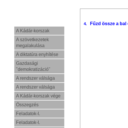
Fűzd össze a bal
4.
A Kádár-korszak
A szövetkezetek
megalakulása
A diktatúra enyhítése
Gazdasági
"demokratizáció"
A rendszer válsága
A rendszer válsága
A Kádár-korszak vége
Összegzés
Feladatok-I.
Feladatok-I.