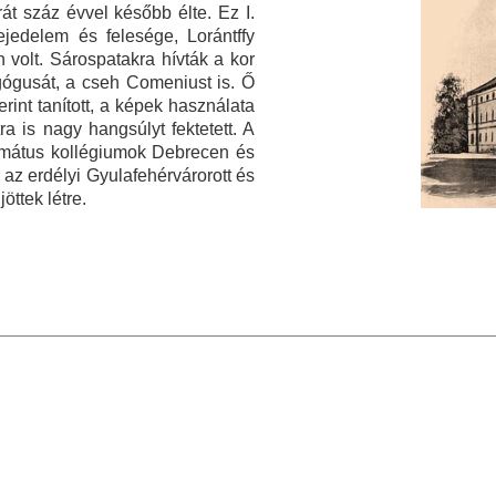
rát száz évvel később élte. Ez I.
jedelem és felesége, Lorántffy
 volt. Sárospatakra hívták a kor
ógusát, a cseh Comeniust is. Ő
rint tanított, a képek használata
ra is nagy hangsúlyt fektetett. A
rmátus kollégiumok Debrecen és
 az erdélyi Gyulafehérvárorott és
öttek létre.