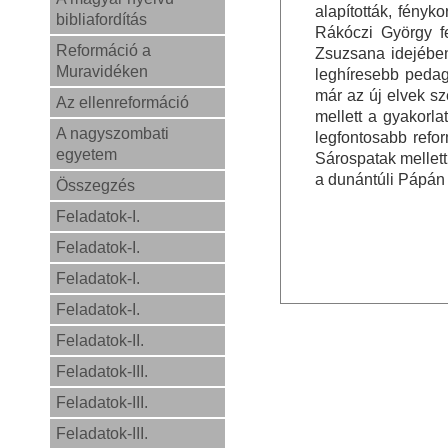
alapították, fényko
bibliafordítás
Rákóczi György fe
Reformáció a
Zsuzsana idejében
Muravidéken
leghíresebb pedag
már az új elvek sze
Az ellenreformáció
mellett a gyakorlat
A nagyszombati
legfontosabb refo
egyetem
Sárospatak mellett
a dunántúli Pápán j
Összegzés
Feladatok-I.
Feladatok-I.
Feladatok-I.
Feladatok-I.
Feladatok-II.
Feladatok-III.
Feladatok-III.
Feladatok-III.