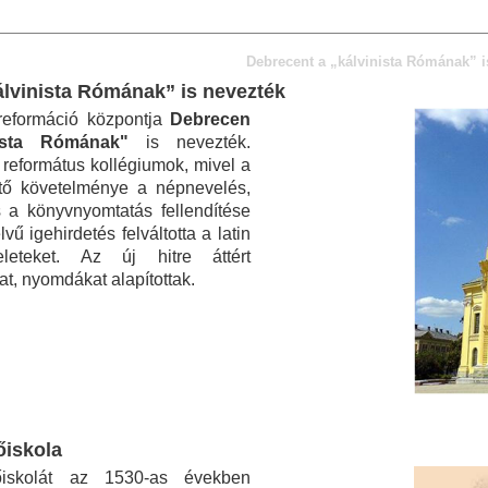
Debrecent a „kálvinista Rómának” i
álvinista Rómának” is nevezték
reformáció központja
Debrecen
nista Rómának"
is nevezték.
ő református kollégiumok, mivel a
ető követelménye a népnevelés,
s a könyvnyomtatás fellendítése
vű igehirdetés felváltotta a latin
teleteket. Az új hitre áttért
t, nyomdákat alapítottak.
őiskola
őiskolát az 1530-as években