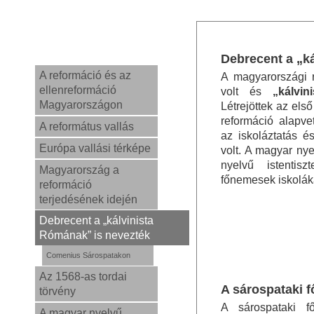
Debrecent a „k
A reformáció és az
A magyarországi 
ellenreformáció
volt és
„kálvi
Magyarországon
Létrejöttek az els
reformáció alapv
A református vallás
az iskoláztatás é
Európa vallási térképe
volt. A magyar nyel
nyelvű istentisz
Magyarország a
főnemesek iskoláka
reformáció
terjedésének idején
Debrecent a „kálvinista
Rómának” is nevezték
Comenius Sárospatakon
Az 1568-as tordai
A sárospataki f
törvény
A sárospataki f
A magyar nyelvű