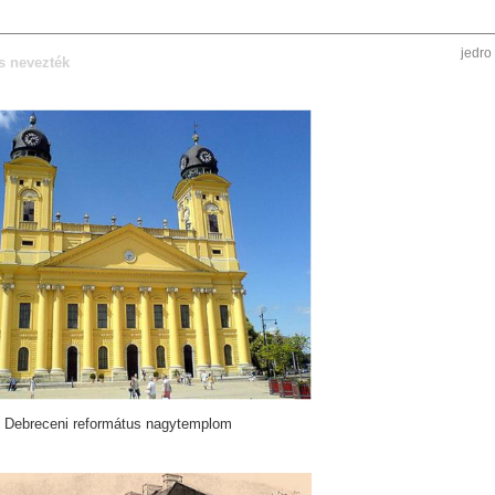
jedro
s nevezték
Debreceni református nagytemplom