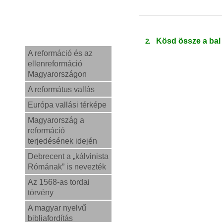
Kösd össze a bal
2.
A reformáció és az
ellenreformáció
Magyarországon
A református vallás
Európa vallási térképe
Magyarország a
reformáció
terjedésének idején
Debrecent a „kálvinista
Rómának” is nevezték
Az 1568-as tordai
törvény
A magyar nyelvű
bibliafordítás