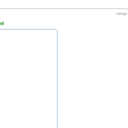
naloge
l!