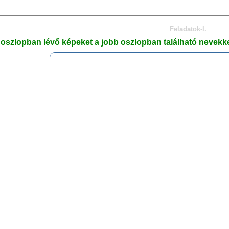
Feladatok-I.
 oszlopban lévő képeket a jobb oszlopban található nevekke