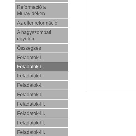
Reformáció a
Muravidéken
Az ellenreformáció
A nagyszombati
egyetem
Összegzés
Feladatok-I.
Feladatok-I.
Feladatok-I.
Feladatok-I.
Feladatok-II.
Feladatok-III.
Feladatok-III.
Feladatok-III.
Feladatok-III.