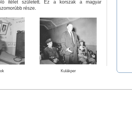
toló ítélet született. Ez a korszak a magyar
gszomorúbb része.
ok
Kulákper
0,0