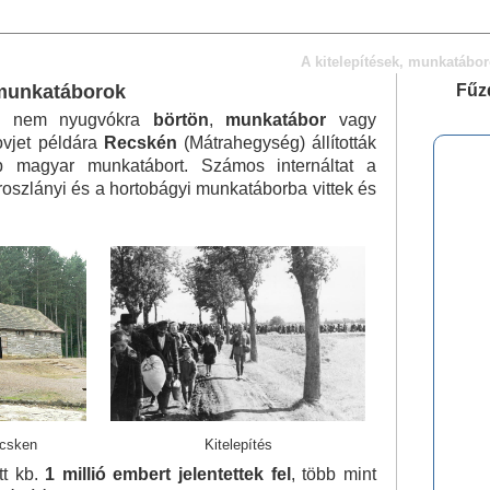
A kitelepítések, munkatábo
 munkatáborok
Fűz
le nem nyugvókra
börtön
,
munkatábor
vagy
ovjet példára
Recskén
(Mátrahegység) állították
bb magyar munkatábort. Számos internáltat a
roszlányi és a hortobágyi munkatáborba vittek és
csken
Kitelepítés
tt kb.
1 millió embert jelentettek fel
, több mint