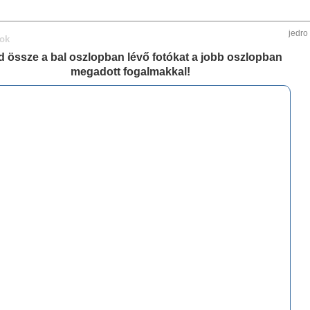
jedro
rok
d össze a bal oszlopban lévő fotókat a jobb oszlopban
megadott fogalmakkal!