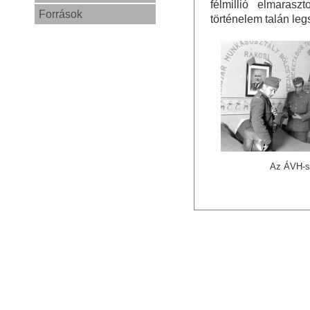
félmillió elmarasz
Források
történelem talán le
Az ÁVH-s