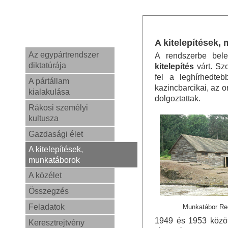
A kitelepítések,
Az egypártrendszer
A rendszerbe be
diktatúrája
kitelepítés
várt. Sz
fel a leghírhedte
A pártállam
kazincbarcikai, az o
kialakulása
dolgoztattak.
Rákosi személyi
kultusza
Gazdasági élet
A kitelepítések,
munkatáborok
A közélet
Összegzés
Feladatok
Munkatábor Re
1949 és 1953 közö
Keresztrejtvény