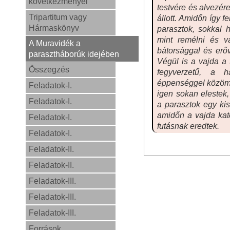
következményei
testvére és alvezér
Tripartitum vagy
állott. Amidőn így f
Hármaskönyv
parasztok, sokkal 
mint remélni és v
A Muravidék a
bátorsággal és erőv
parasztháborúk idejében
Végül is a vajda a 
Összegzés
fegyverzetű, a 
éppenséggel közömb
Feladatok-I.
igen sokan elestek
Feladatok-I.
a parasztok egy kis
amidőn a vajda kat
Feladatok-I.
futásnak eredtek.
Feladatok-I.
Feladatok-II.
Feladatok-II.
Feladatok-III.
Feladatok-III.
Feladatok-III.
Források