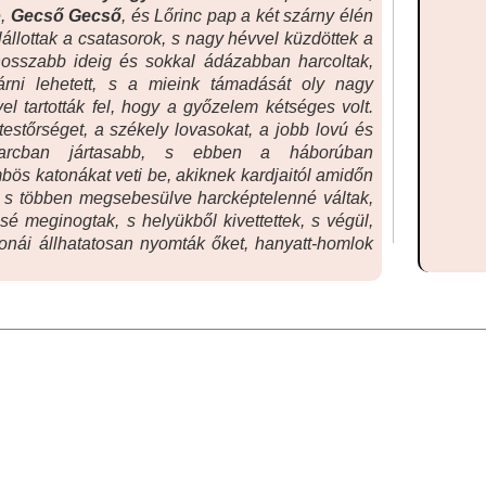
e,
Gecső Gecső
, és Lőrinc pap a két szárny élén
elállottak a csatasorok, s nagy hévvel küzdöttek a
hosszabb ideig és sokkal ádázabban harcoltak,
árni lehetett, s a mieink támadását oly nagy
el tartották fel, hogy a győzelem kétséges volt.
testőrséget, a székely lovasokat, a jobb lovú és
harcban jártasabb, s ebben a háborúban
ös katonákat veti be, akiknek kardjaitól amidőn
, s többen megsebesülve harcképtelenné váltak,
sé meginogtak, s helyükből kivettettek, s végül,
onái állhatatosan nyomták őket, hanyatt-homlok