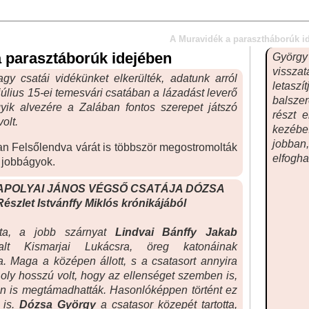
A Muravidék a parasztháborúk i
 parasztáborúk idejében
György
visszat
gy csatái vidékünket elkerülték, adatunk arról
letaszí
július 15-ei temesvári csatában a lázadást leverő
balszer
ik alvezére a Zalában fontos szerepet játszó
részt 
olt.
kezébe.
jobban,
n Felsőlendva várát is többször megostromolták
elfogha
 jobbágyok.
. SZAPOLYAI JÁNOS VÉGSŐ CSATÁJA DÓZSA
zlet Istvánffy Miklós krónikájából
ta, a jobb szárnyat
Lindvai Bánffy Jakab
alt Kismarjai Lukácsra, öreg katonáinak
a. Maga a középen állott, s a csatasort annyira
z oly hosszú volt, hogy az ellenséget szemben is,
n is megtámadhatták. Hasonlóképpen történt ez
 is.
Dózsa György
a csatasor közepét tartotta,