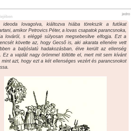
jedro
dejében
 ideoda lovagolva, kiáltozva hiába törekszik a futókat
artani, amikor Petrovics Péter, a lovas csapatok parancsnoka,
tja lováról, s eléggé súlyosan megsebesítve elfogja. Ezt a
encsét követte az, hogy Gecső is, aki akarata ellenére vett
ebben a baljóslatú hadakozásban, élve került az ellenség
 Ez a vajdát nagy örömmel töltötte el, mert mit sem kívánt
 mint azt, hogy ezt a két ellenséges vezért és parancsnokot
ssa.