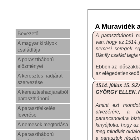
A Muravidék a
Bevezető
A parasztháború na
van, hogy az 1514. 
A magyar királyok
nemesi seregek egy
családfája
Bánffy család tagja v
A parasztháború
előzményei
Ebben az időszakba
az elégedetlenkedő
A keresztes hadjárat
szervezése
1514. július 15
A kereszteshadjáratból
GYÖRGY ELLEN, Rés
parasztháború
Amint ezt mondot
A parasztfelkelés
alvezérére, a b
leverése
parancsnokára bízt
A nemesek megtorlása
kinyújtotta, hogy a
meg
mindkét oldalo
A parasztháború
a parasztok részén