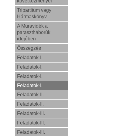
következményei
Tripartitum vagy
Hármaskönyv
A Muravidék a
parasztháborúk
idejében
Összegzés
Feladatok-I.
Feladatok-I.
Feladatok-I.
Feladatok-I.
Feladatok-II.
Feladatok-II.
Feladatok-III.
Feladatok-III.
Feladatok-III.