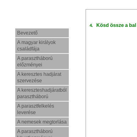
Kösd össze a bal
4.
Bevezető
A magyar királyok
családfája
A parasztháború
előzményei
A keresztes hadjárat
szervezése
A kereszteshadjáratból
parasztháború
A parasztfelkelés
leverése
A nemesek megtorlása
A parasztháború