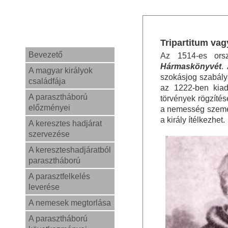
Tripartitum va
Bevezető
Az 1514-es ors
Hármaskönyvét
.
A magyar királyok
szokásjog szabálya
családfája
az 1222-ben kiad
A parasztháború
törvények rögzítés
előzményei
a nemesség személy
a király ítélkezhet.
A keresztes hadjárat
szervezése
A kereszteshadjáratból
parasztháború
A parasztfelkelés
leverése
A nemesek megtorlása
A parasztháború