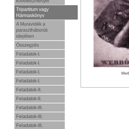
következményei
Tripartitum vagy
Hármaskönyv
A Muravidék a
parasztháborúk
idejében
Összegzés
Feladatok-I.
Feladatok-I.
Feladatok-I.
Werb
Feladatok-I.
Feladatok-II.
Feladatok-II.
Feladatok-III.
Feladatok-III.
Feladatok-III.