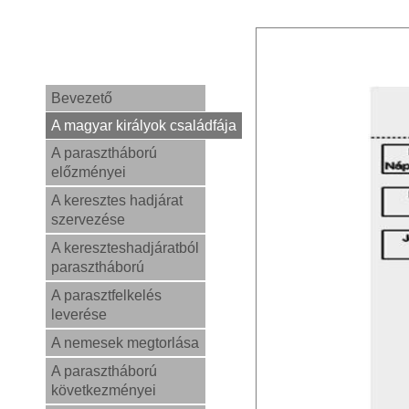
Bevezető
A magyar királyok családfája
A parasztháború
előzményei
A keresztes hadjárat
szervezése
A kereszteshadjáratból
parasztháború
A parasztfelkelés
leverése
A nemesek megtorlása
A parasztháború
következményei