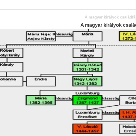
A magyar királyok családfá
A magyar királyok csalá