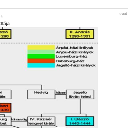
uvod
ja
dfája