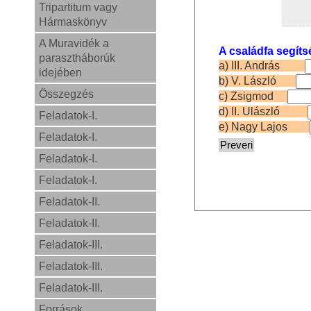
Tripartitum vagy
Hármaskönyv
A Muravidék a
A családfa segíts
parasztháborúk
a) III. András
idejében
b) V. László
Összegzés
c) Zsigmod
d) II. Ulászló
Feladatok-I.
e) Nagy Lajos
Feladatok-I.
Feladatok-I.
Feladatok-I.
Feladatok-II.
Feladatok-II.
Feladatok-III.
Feladatok-III.
Feladatok-III.
Források