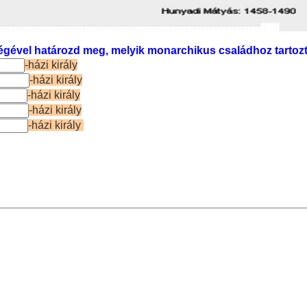
égével határozd meg, melyik monarchikus családhoz tartozta
-házi király
-házi király
-házi király
-házi király
-házi király