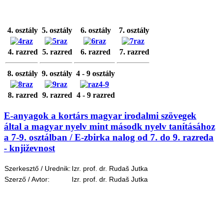
4. osztály
5. osztály
6. osztály
7. osztály
4. razred
5. razred
6. razred
7. razred
8. osztály
9. osztály
4 - 9 osztály
8. razred
9. razred
4 - 9 razred
E-anyagok a kortárs magyar irodalmi szövegek
által a magyar nyelv mint másodk nyelv tanításához
a 7-9. osztálban / E-zbirka nalog od 7. do 9. razreda
- književnost
Szerkesztő / Urednik:
Izr. prof. dr. Rudaš Jutka
Szerző / Avtor:
Izr. prof. dr. Rudaš Jutka