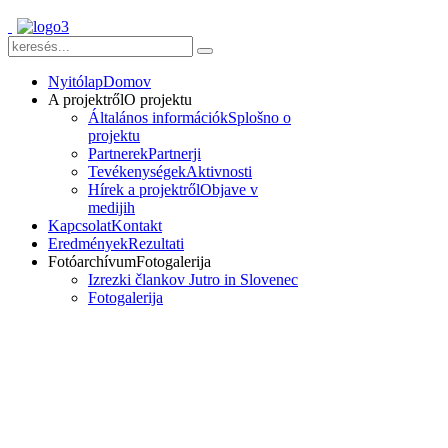
Nyitólap
Domov
A projektről
O projektu
Általános információk
Splošno o
projektu
Partnerek
Partnerji
Tevékenységek
Aktivnosti
Hírek a projektről
Objave v
medijih
Kapcsolat
Kontakt
Eredmények
Rezultati
Fotóarchívum
Fotogalerija
Izrezki člankov Jutro in Slovenec
Fotogalerija