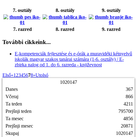
7. osztály
8. osztály
9. osztály
7. razred
8. razred
9. razred
További cikkeink...
E-kompetenciák fejlesztése és e-órák a muravidéki kétnyelvű
iskolák magyar szakos tanárai számára (1-6. osztály) / E-
zbirka nalog od 1. do 6. razreda - književnost
Első
«
1
2
3
4
5
6
7
8
»
Utolsó
1
0
2
0
1
4
7
Danes
367
Včeraj
866
Ta teden
4211
Prejšnji teden
795700
Ta mesec
4856
Prejšnji mesec
20871
Skupaj
1020147