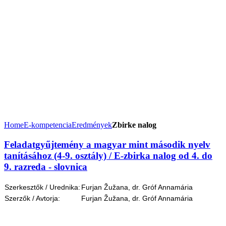
Home
E-kompetencia
Eredmények
Zbirke nalog
Feladatgyűjtemény a magyar mint második nyelv
tanításához (4-9. osztály) / E-zbirka nalog od 4. do
9. razreda - slovnica
Szerkesztők / Urednika:
Furjan Žužana, dr. Gróf Annamária
Szerzők / Avtorja:
Furjan Žužana, dr. Gróf Annamária