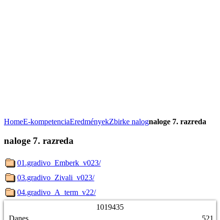
Home
E-kompetencia
Eredmények
Zbirke nalog
naloge 7. razreda
naloge 7. razreda
01.gradivo_Emberk_v023/
03.gradivo_Zivali_v023/
04.gradivo_A_term_v22/
1
0
1
9
4
3
5
Danes
521