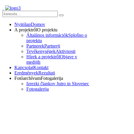
Nyitólap
Domov
A projektről
O projektu
Általános információk
Splošno o
projektu
Partnerek
Partnerji
Tevékenységek
Aktivnosti
Hírek a projektről
Objave v
medijih
Kapcsolat
Kontakt
Eredmények
Rezultati
Fotóarchívum
Fotogalerija
Izrezki člankov Jutro in Slovenec
Fotogalerija