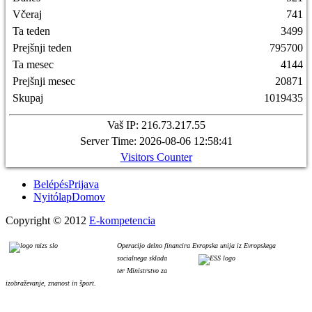
Včeraj
741
Ta teden
3499
Prejšnji teden
795700
Ta mesec
4144
Prejšnji mesec
20871
Skupaj
1019435
Vaš IP: 216.73.217.55
Server Time: 2026-08-06 12:58:41
Visitors Counter
Belépés
Prijava
Nyitólap
Domov
Copyright © 2012
E-kompetencia
Operacijo delno financira Evropska unija iz Evropskega
socialnega sklada
ter Ministrstvo za
izobraževanje, znanost in šport.