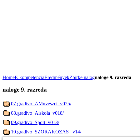
Home
E-kompetencia
Eredmények
Zbirke nalog
naloge 9. razreda
naloge 9. razreda
07.gradivo_AMuveszet_v025/
08.gradivo_Aiskola_v018/
09.gradivo_Sport_v013/
10.gradivo_SZORAKOZAS _v14/