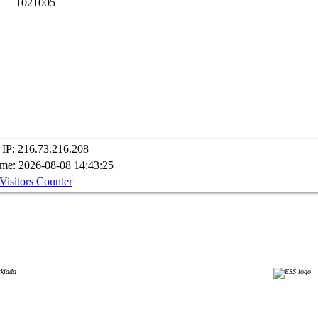
1
0
2
1
0
0
5
 IP: 216.73.216.208
ime: 2026-08-08 14:43:25
Visitors Counter
sklada