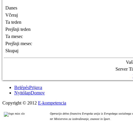
Danes
Včeraj
Ta teden
Prejšnji teden
Ta mesec
Prejšnji mesec
Skupaj
Vaš
Server T
Belépés
Prijava
Nyitólap
Domov
Copyright © 2012
E-kompetencia
Operacijo delno financira Evropska unija iz Evropskega socialnega 
ter Ministrstvo za izobraževanje, znanost in šport.