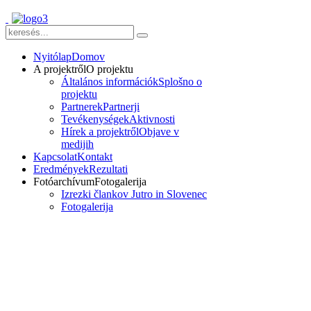
Nyitólap
Domov
A projektről
O projektu
Általános információk
Splošno o
projektu
Partnerek
Partnerji
Tevékenységek
Aktivnosti
Hírek a projektről
Objave v
medijih
Kapcsolat
Kontakt
Eredmények
Rezultati
Fotóarchívum
Fotogalerija
Izrezki člankov Jutro in Slovenec
Fotogalerija