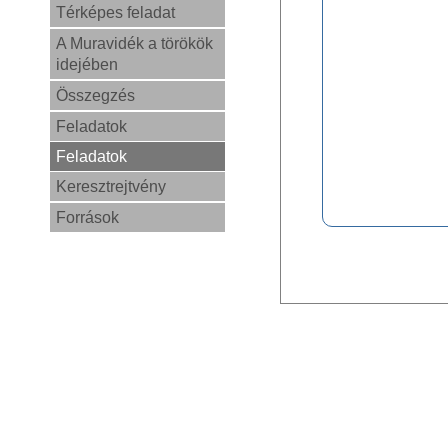
Térképes feladat
A Muravidék a törökök
idejében
Összegzés
Feladatok
Feladatok
Keresztrejtvény
Források