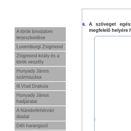
A szöveget egés
6.
megfelelő helyére 
A török birodalom
terjeszkedése
Luxemburgi Zsigmond
Zsigmond király és a
török veszély
Hunyady János
származása
III.Vlad Drakula
Hunyady János
hadjáratai
A Nándorfehérvári
diadal
0,0
Déli harangszó