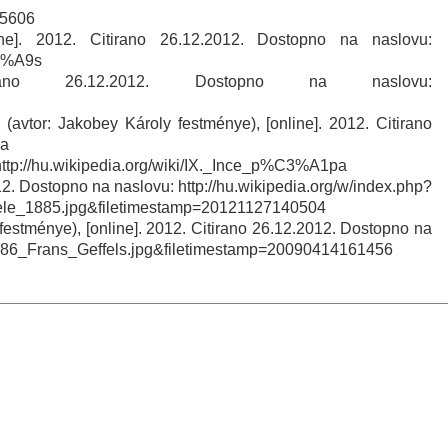
5606
line]. 2012. Citirano 26.12.2012. Dostopno na naslovu:
3%A9s
irano 26.12.2012. Dostopno na naslovu:
(avtor: Jakobey Károly festménye), [online]. 2012. Citirano
na
: http://hu.wikipedia.org/wiki/IX._Ince_p%C3%A1pa
12. Dostopno na naslovu: http://hu.wikipedia.org/w/index.php?
_1885.jpg&filetimestamp=20121127140504
 festménye), [online]. 2012. Citirano 26.12.2012. Dostopno na
1686_Frans_Geffels.jpg&filetimestamp=20090414161456