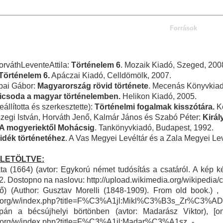
Források
orváthLeventeAttila:
Történelem 6
. Mozaik Kiadó, Szeged, 200
Történelem 6.
Apáczai Kiadó, Celldömölk, 2007.
apai Gábor:
Magyarország rövid története
. Mecenás Könyvkiad
kicsoda a magyar történelemben.
Helikon Kiadó, 2005.
állította és szerkesztette):
Történelmi fogalmak kisszótára.
Ko
szegi István, Horváth Jenő, Kalmár János és Szabó Péter:
Királ
A mogyeriektől Mohácsig
. Tankönyvkiadó, Budapest, 1992.
idék történetéhez
. A Vas Megyei Levéltár és a Zala Megyei L
 LETÖLTVE:
ta (1664) (avtor: Egykorú német tudósítás a csatáról. A kép ké
2. Dostopno na naslovu: http://upload.wikimedia.org/wikipedi
ltő) (Author: Gusztav Morelli (1848-1909). From old book.) ,
dia.org/w/index.php?title=F%C3%A1jl:Mikl%C3%B3s_Zr%C3%AD
pán a bécsújhelyi börtönben (avtor: Madarász Viktor), [o
ia.org/w/index.php?title=F%C3%A1jl:Madar%C3%A1sz_-