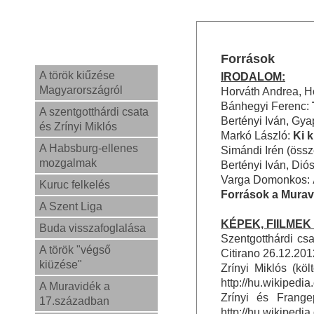
Források
A török kiűzése
IRODALOM:
Magyarországról
Horváth Andrea, H
Bánhegyi Ferenc:
A szentgotthárdi csata
Bertényi Iván, Gy
és Zrínyi Miklós
Markó László:
Ki 
A Habsburg-ellenes
Simándi Irén (össze
mozgalmak
Bertényi Iván, Dió
Varga Domonkos:
Kuruc felkelés
Források a Murav
A Szent Liga
KÉPEK, FIILMEK
Buda visszafoglalása
Szentgotthárdi csa
A török "végső
Citirano 26.12.201
kiüzése"
Zrínyi Miklós (kö
http://hu.wikipe
A Muravidék a
Zrínyi és Frange
17.században
http://hu.wikiped