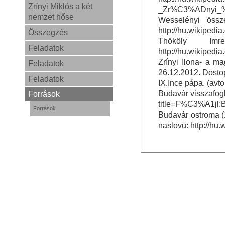
Zrínyi Miklós a két
_Zr%C3%ADnyi_%
nemzet hőse
Wesselényi össze
http://hu.wikip
Összegzés
Thököly Imr
Feladatok
http://hu.wikipe
Zrínyi Ilona- a ma
Feladatok
26.12.2012. Dosto
Feladatok
IX.Ince pápa. (avt
Budavár visszafogl
Források
title=F%C3%A1jl
Források
Budavár ostroma (1
naslovu: http://h