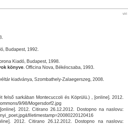
viri
8.
ó, Budapest, 1992.
rona Kiadó, Budapest, 1998.
yok könyve
. Officina Nova, Békéscsaba, 1993.
evéltár kiadványa, Szombathely-Zalaegerszeg, 2008.
t felső sarkában Montecuccoli és Köprülü.) , [online]. 2012.
a/commons/9/98/Mogersdorf2.jpg
 [online]. 2012. Citirano 26.12.2012. Dostopno na naslovu:
nyi_poet.jpg&filetimestamp=20080220120416
nline]. 2012. Citirano 26.12.2012. Dostopno na naslovu: