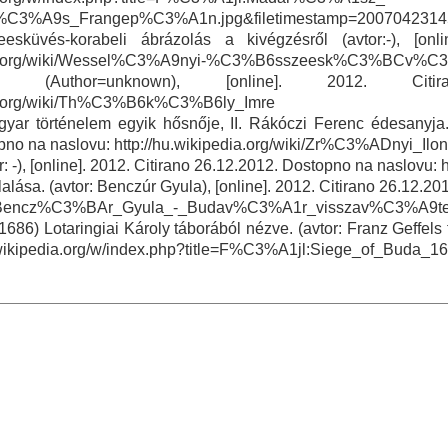
C3%A9s_Frangep%C3%A1n.jpg&filetimestamp=2007042314
esküvés-korabeli ábrázolás a kivégzésről (avtor:-), [on
edia.org/wiki/Wessel%C3%A9nyi-%C3%B6sszeesk%C3%BCv%C
e (Author=unknown), [online]. 2012. Cit
dia.org/wiki/Th%C3%B6k%C3%B6ly_Imre
gyar történelem egyik hősnője, II. Rákóczi Ferenc édesanyja. 
pno na naslovu: http://hu.wikipedia.org/wiki/Zr%C3%ADnyi_Ilo
or: -), [online]. 2012. Citirano 26.12.2012. Dostopno na naslovu
alása. (avtor: Benczúr Gyula), [online]. 2012. Citirano 26.12.20
:Bencz%C3%BAr_Gyula_-_Budav%C3%A1r_visszav%C3%A9tele
686) Lotaringiai Károly táborából nézve. (avtor: Franz Geffels
u.wikipedia.org/w/index.php?title=F%C3%A1jl:Siege_of_Buda_