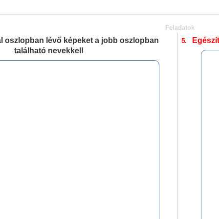
Feladatok
l oszlopban lévő képeket a jobb oszlopban
Egészít
5.
található nevekkel!