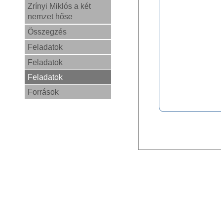
Zrínyi Miklós a két
nemzet hőse
Összegzés
Feladatok
Feladatok
Feladatok
Források
0,0