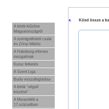
Kösd össze a ba
4.
A török kiűzése
Magyarországról
A szentgotthárdi csata
és Zrínyi Miklós
A Habsburg-ellenes
mozgalmak
Kuruc felkelés
A Szent Liga
Buda visszafoglalása
A török "végső
kiüzése"
A Muravidék a
17.században