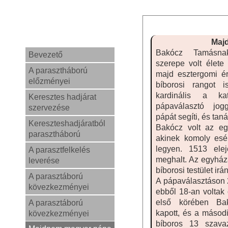
Maj
Bakócz Tamásna
Bevezető
szerepe volt élete
A parasztháború
majd esztergomi ér
előzményei
bíborosi rangot 
kardinális a ka
Keresztes hadjárat
pápaválasztó jog
szervezése
pápát segíti, és taná
Kereszteshadjáratból
Bakócz volt az eg
parasztháború
akinek komoly esé
legyen. 1513 ele
A parasztfelkelés
meghalt. Az egyháza
leverése
bíborosi testület irá
A parasztáború
A pápaválasztáson 2
kövezkezményei
ebből 18-an voltak
első körében Ba
A parasztáború
kapott, és a második
kövezkezményei
bíboros 13 szava