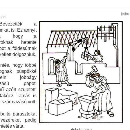
jedro
yei
evezették a
nkát is. Ez annyit
tett, hogy a
yoknak hetente
pot a földesúrnak
kellett dolgozniuk.
öntés, hogy többé
ognak püspökké
ntelni jobbágy
azású papot,
nű azért született,
Bakócz Tamás is
 származású volt.
lbujtó parasztokat
ezéreket pedig
ntetés várta.
Robotmunka