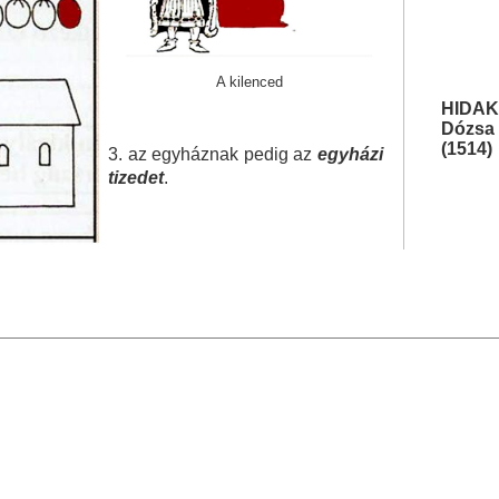
A kilenced
HIDAK
Dózsa 
(1514)
3. az egyháznak pedig az
egyházi
tizedet
.