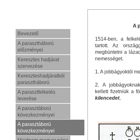
A 
Bevezető
1514-ben, a felke
A parasztháború
tartott. Az ország
előzményei
megbüntetni a lázad
nemességet.
Keresztes hadjárat
szervezése
1. A jobbágyoktól 
Kereszteshadjáratból
parasztháború
2. A jobbágyokna
kellett fizetniük a 
A parasztfelkelés
kilencedet
,
leverése
A parasztáború
kövezkezményei
A parasztáború
kövezkezményei