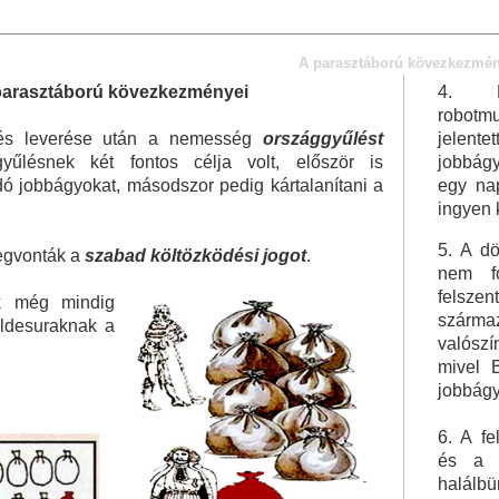
A parasztáború kövezkezmén
parasztáború kövezkezményei
4. B
robotmu
lés leverése után a nemesség
országgyűlést
jelen
gyűlésnek két fontos célja volt, először is
jobbág
ó jobbágyokat, másodszor pedig kártalanítani a
egy na
ingyen 
5. A d
megvonták a
szabad költözködési jogot
.
nem f
felsze
k még mindig
szárm
földesuraknak a
valószí
mivel 
jobbágy
6. A fe
és a v
halálbü