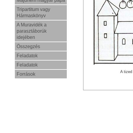
Majdnem magyar pápa
Tripartitum vagy
Hármaskönyv
A Muravidék a
parasztáborúk
idejében
Összegzés
Feladatok
Feladatok
A tized
Források