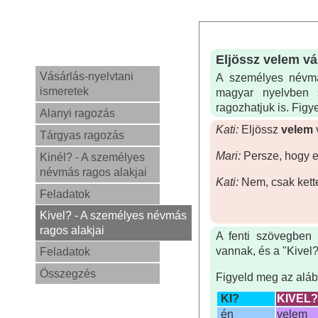
Eljössz velem vá
Vásárlás-nyelvtani
A személyes névmás
ismeretek
magyar nyelvben 
ragozhatjuk is. Figy
Alanyi ragozás
Kati:
Eljössz
velem
Tárgyas ragozás
Mari:
Persze, hogy 
Kinél? - A személyes
névmás ragos alakjai
Kati:
Nem, csak ket
Feladatok
Kivel? - A személyes névmás
ragos alakjai
A fenti szövegben
vannak, és a "Kivel
Feladatok
Összegzés
Figyeld meg az alább
KI?
KIVEL?
én
velem