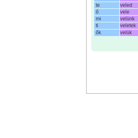
te
veled
ő
vele
mi
velünk
ti
veletek
ők
velük