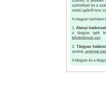
számot, a jelekkel
személlyel és a szám
módú igékről lesz sz
A magyar nyelvben k
1.
Alanyi határozat
a tárgyas igék k
bővítményük van
.
2.
Tárgyas határoz
azokat,
amelyek mell
A tárgyas és a tárgy