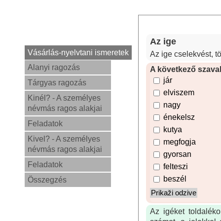
Az ige
Vásárlás-nyelvtani ismeretek
Az ige cselekvést, tö
Alanyi ragozás
A következő szavak
jár
Tárgyas ragozás
elviszem
Kinél? - A személyes
nagy
névmás ragos alakjai
énekelsz
Feladatok
kutya
Kivel? - A személyes
megfogja
névmás ragos alakjai
gyorsan
Feladatok
felteszi
beszél
Összegzés
Az igéket toldaléko