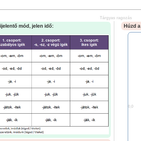
Tárgyas ragozás
jelentő mód, jelen idő:
Húzd a 
0,0