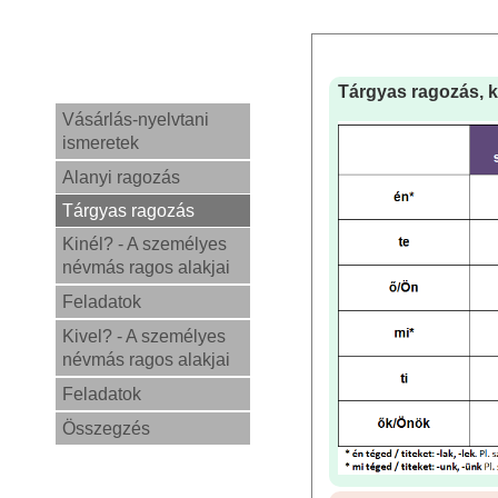
Tárgyas ragozás, ki
Vásárlás-nyelvtani
ismeretek
Alanyi ragozás
Tárgyas ragozás
Kinél? - A személyes
névmás ragos alakjai
Feladatok
Kivel? - A személyes
névmás ragos alakjai
Feladatok
Összegzés