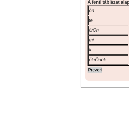
A fenti táblázat ala
én
te
ő/Ön
mi
ti
ők/Önök