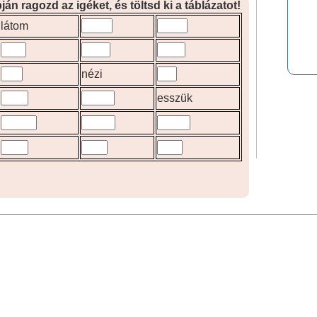
pján ragozd az igéket, és töltsd ki a táblázatot!
látom
nézi
esszük