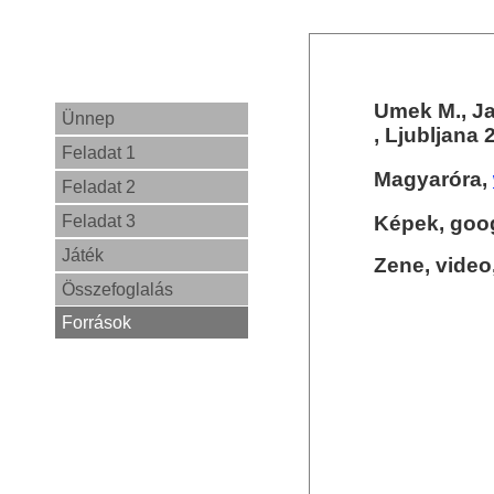
Umek M., Ja
Ünnep
, Ljubljana 
Feladat 1
Magyaróra,
Feladat 2
Feladat 3
Képek, goog
Játék
Zene, video
Összefoglalás
Források