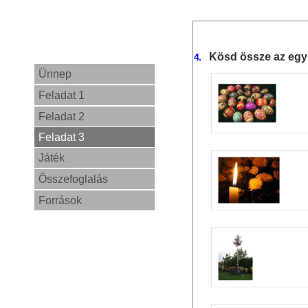
Kösd össze az egybe
4.
Ünnep
Feladat 1
Feladat 2
Feladat 3
Játék
Összefoglalás
Források