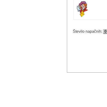
Število napačnih:
0