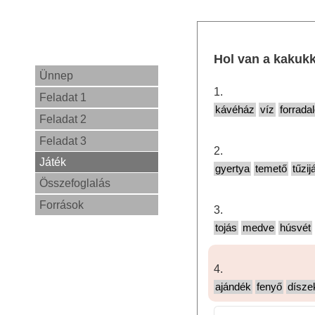
Hol van a kakuk
Ünnep
1.
Feladat 1
Feladat 2
Feladat 3
2.
Játék
Összefoglalás
Források
3.
4.