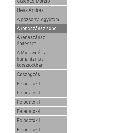
Galeotto Marzio
Hess András
A pozsonyi egyetem
A reneszánsz zene
A reneszánsz
építészet
A Muravidék a
humanizmus
korszakában
Összegzés
Feladatok-I.
Feladatok-I.
Feladatok-I.
Feladatok-II.
Feladatok-II.
Feladatok-III.