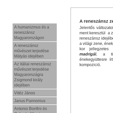
A reneszánsz z
A humanizmus és a
Jelentős változat
reneszánsz
ment keresztül a z
Magyarországon
reneszánsz idejébe
a világi zene, ének
A reneszánsz
kor jellegzetes
művészet terjedése
madrigál
, a tö
Mátyás idejében
énekegyüttesre ír
Az itáliai reneszánsz
kompozició.
művészet terjedése
Magyarországra
Zsigmond király
idejében
Vitéz János
Janus Pannonius
Antonio Bonfini és