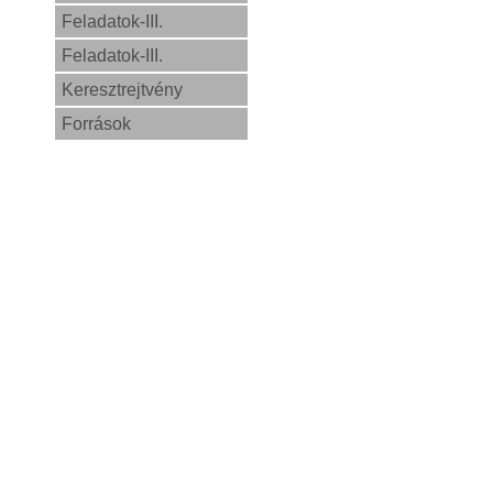
Feladatok-III.
Feladatok-III.
Keresztrejtvény
Források