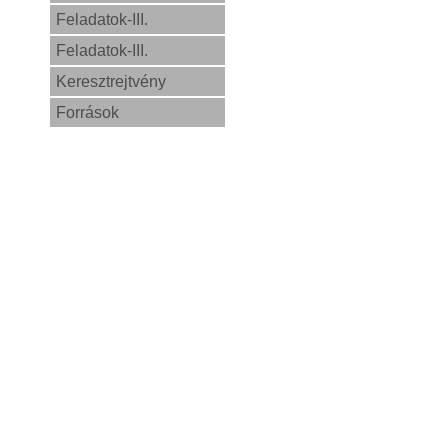
Feladatok-III.
Feladatok-III.
Keresztrejtvény
Források