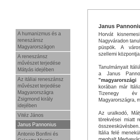
Janus Pannoniu
A humanizmus és a
Horvát kisnemesi
reneszánsz
Nagyváradon tanult
Magyarországon
püspök. A váro
szellemi központja 
A reneszánsz
művészet terjedése
Tanulmányait Itáliáb
Mátyás idejében
a Janus Pannon
Az itáliai reneszánsz
"magyarország
művészet terjedése
korában már Itália
Magyarországra
Tizenegy év
Zsigmond király
Magyarországra, 
idejében
Az uralkodó, Máty
Vitéz János
törekvései miatt r
Janus Pannonius
összeesküvésben. M
Itália felé menek
Antonio Bonfini és
meghalt Medvevár