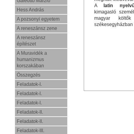
Galeotto Marzio
A
latin nyel
Hess András
kimagasló személ
magyar költő
A pozsonyi egyetem
székesegyházban 
A reneszánsz zene
A reneszánsz
építészet
A Muravidék a
humanizmus
korszakában
Összegzés
Feladatok-I.
Feladatok-I.
Feladatok-I.
Feladatok-II.
Feladatok-II.
Feladatok-III.