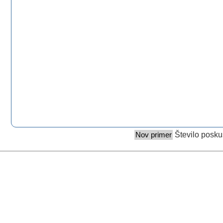
0,0
Število posku