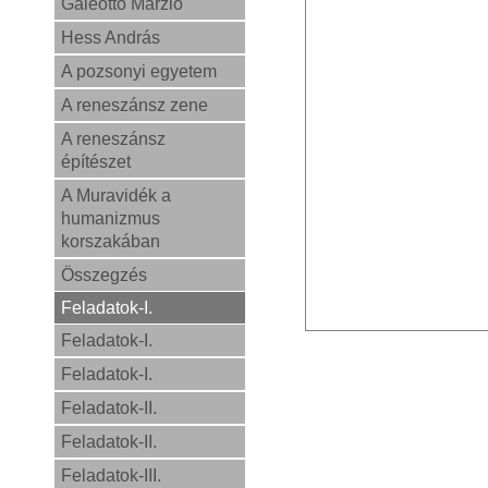
Galeotto Marzio
Hess András
A pozsonyi egyetem
A reneszánsz zene
A reneszánsz
építészet
A Muravidék a
humanizmus
korszakában
Összegzés
Feladatok-I.
Feladatok-I.
Feladatok-I.
Feladatok-II.
Feladatok-II.
Feladatok-III.