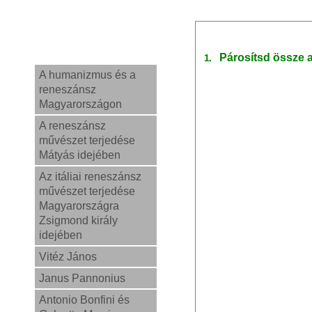
Párosítsd össze 
1.
A humanizmus és a
reneszánsz
Magyarországon
A reneszánsz
művészet terjedése
Mátyás idejében
Az itáliai reneszánsz
művészet terjedése
Magyarországra
Zsigmond király
idejében
Vitéz János
Janus Pannonius
Antonio Bonfini és