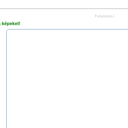
Feladatok-I.
a képeket!