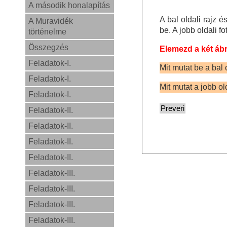
A második honalapítás
A bal oldali rajz 
A Muravidék
be. A jobb oldali f
történelme
Összegzés
Elemezd a két ábrá
Feladatok-I.
Mit mutat be a bal 
Feladatok-I.
Mit mutat a jobb ol
Feladatok-I.
Feladatok-II.
Feladatok-II.
Feladatok-II.
Feladatok-II.
Feladatok-III.
Feladatok-III.
Feladatok-III.
Feladatok-III.