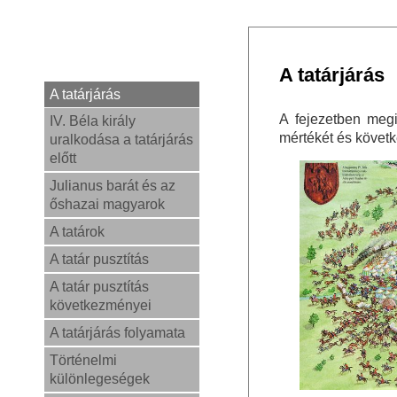
A tatárjárás
A tatárjárás
A fejezetben meg
IV. Béla király
mértékét és követk
uralkodása a tatárjárás
előtt
Julianus barát és az
őshazai magyarok
A tatárok
A tatár pusztítás
A tatár pusztítás
következményei
A tatárjárás folyamata
Történelmi
különlegeségek