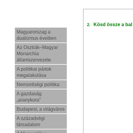
Kösd össze a bal
2.
Magyarorszag a
dualizmus éveiben
Az Osztrák–Magyar
Monarchia
államszervezete
A politikai pártok
megalakulása
Nemzetiségi politika
A gazdaság
„aranykora”
Budapest, a világváros
A századvégi
társadalom