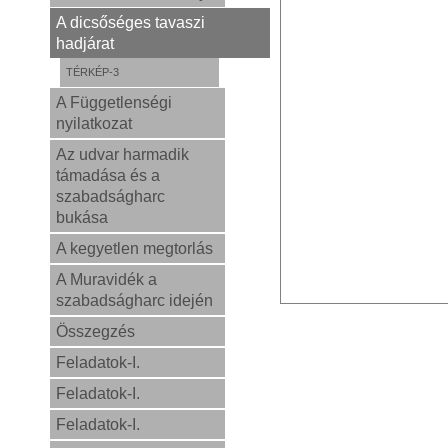
A dicsőséges tavaszi
hadjárat
TÉRKÉP-3
A Függetlenségi
nyilatkozat
Az udvar harmadik
támadása és a
szabadságharc
bukása
A kegyetlen megtorlás
A Muravidék a
szabadságharc idején
Összegzés
Feladatok-I.
Feladatok-I.
Feladatok-I.