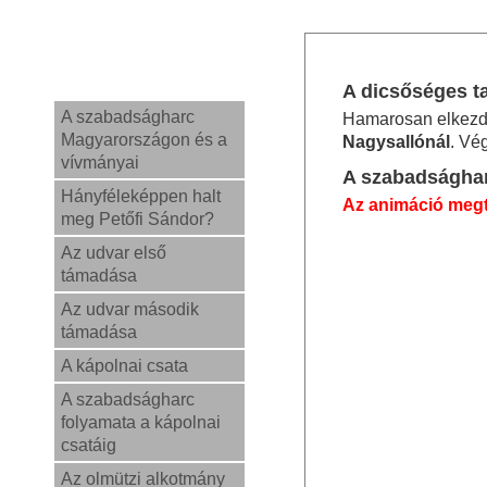
A dicsőséges ta
A szabadságharc
Hamarosan elkezdő
Magyarországon és a
Nagysallónál
. Vé
vívmányai
A szabadsághar
Hányféleképpen halt
Az animáció megte
meg Petőfi Sándor?
Az udvar első
támadása
Az udvar második
támadása
A kápolnai csata
A szabadságharc
folyamata a kápolnai
csatáig
Az olmützi alkotmány