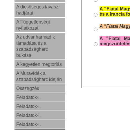
A dicsőséges tavaszi
A "Fiatal Mag
hadjárat
és a francia 
A Függetlenségi
A "Fiatal Mag
nyilatkozat
Az udvar harmadik
A "Fiatal Ma
támadása és a
megszüntetés
szabadságharc
bukása
A kegyetlen megtorlás
A Muravidék a
szabadságharc idején
Összegzés
Feladatok-I.
Feladatok-I.
Feladatok-I.
Feladatok-I.