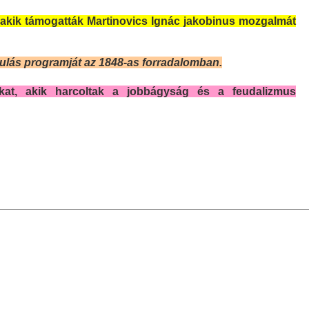
t, akik támogatták Martinovics Ignác jakobinus mozgalmát
kulás programját az 1848-as forradalomban.
okat, akik harcoltak a jobbágyság és a feudalizmus