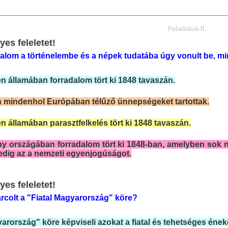
Feladatok-II.
yes feleletet!
alom a történelembe és a népek tudatába úgy vonult be, mint
 államában forradalom tört ki 1848 tavaszán.
 mindenhol Európában télűző ünnepségeket tartottak.
 államában parasztfelkelés tört ki 1848 tavaszán.
 országában forradalom tört ki 1848-ban, amelyben sok ne
dig az a nemzeti egyenjogúságot.
yes feleletet!
harcolt a "Fiatal Magyarország" köre?
yarország" köre képviseli azokat a fiatal és tehetséges éne