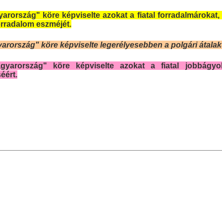
yarország" köre képviselte azokat a fiatal forradalmároka
forradalom eszméjét.
yarország" köre képviselte legerélyesebben a polgári átala
gyarország" köre képviselte azokat a fiatal jobbágy
éért.