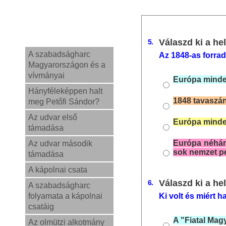
Válaszd ki a hel
5.
A szabadságharc
Az 1848-as forrad
Magyarországon és a
vívmányai
Európa minden
Hányféleképpen halt
1848 tavaszán
meg Petőfi Sándor?
Az udvar első
Európa minden
támadása
Európa néhány
Az udvar második
sok nemzet pe
támadása
A kápolnai csata
Válaszd ki a hel
6.
A szabadságharc
folyamata a kápolnai
Ki volt és miért 
csatáig
A "Fiatal Mag
Az olmützi alkotmány