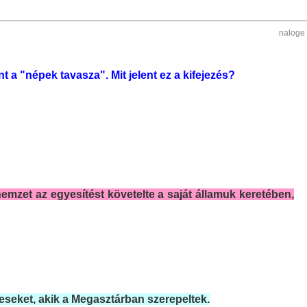
naloge
 a "népek tavasza". Mit jelent ez a kifejezés?
mzet az egyesítést követelte a saját államuk keretében,
keseket, akik a Megasztárban szerepeltek.