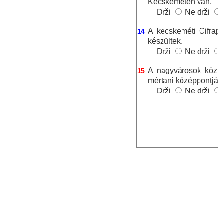
Kecskeméten van.
Drži
Ne drži
A kecskeméti Cifra
14.
készültek.
Drži
Ne drži
A nagyvárosok közü
15.
mértani középpontját
Drži
Ne drži