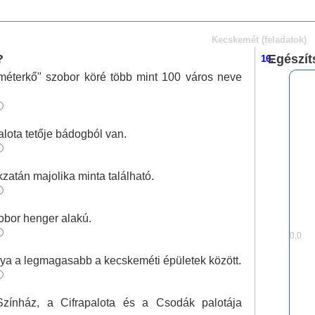
Kecskemét (feladatok)
?
Egészít
16.
éterkő" szobor köré több mint 100 város neve
lota tetője bádogból van.
zatán majolika minta található.
zobor henger alakú.
0,0
ya a legmagasabb a kecskeméti épületek között.
zínház, a Cifrapalota és a Csodák palotája