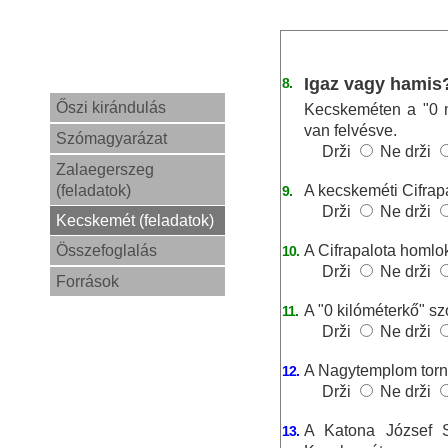
Igaz vagy hamis
8.
Őszi kirándulás
Kecskeméten a "0 m
van felvésve.
Szómagyarázat
Drži
Ne drži
Zalaegerszeg
(feladatok)
A kecskeméti Cifrapa
9.
Drži
Ne drži
Kecskemét (feladatok)
Összefoglalás
A Cifrapalota homlok
10.
Drži
Ne drži
Források
A "0 kilóméterkő" s
11.
Drži
Ne drži
A Nagytemplom torn
12.
Drži
Ne drži
A Katona József S
13.