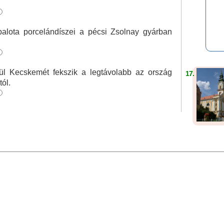
palota porcelándíszei a pécsi Zsolnay gyárban
l Kecskemét fekszik a legtávolabb az ország
17.
ól.