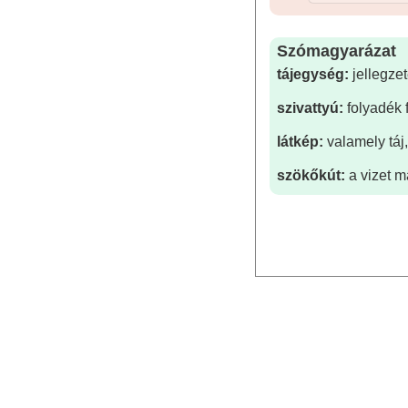
Szómagyarázat
tájegység:
jellegzet
szivattyú:
folyadék 
látkép:
valamely táj,
szökőkút:
a vizet m