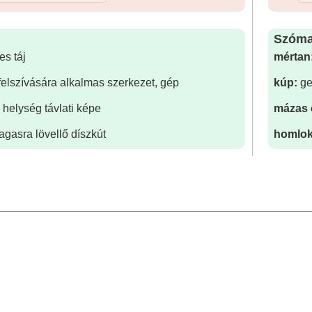
Szóma
es táj
mértan
felszívására alkalmas szerkezet, gép
kúp:
ge
 helység távlati képe
mázas 
agasra lövellő díszkút
homlok