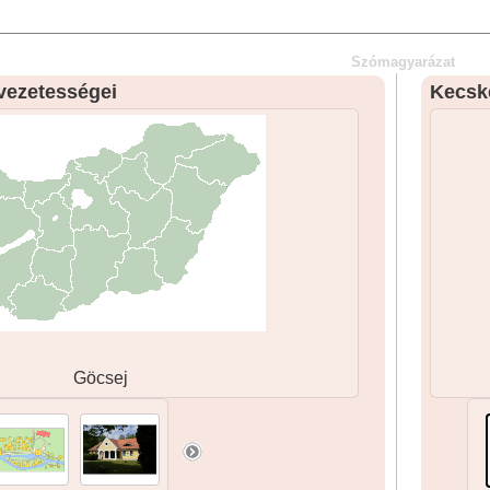
Szómagyarázat
vezetességei
Kecsk
Göcsej