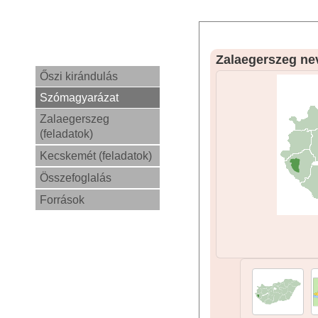
Zalaegerszeg ne
Őszi kirándulás
Szómagyarázat
Zalaegerszeg
(feladatok)
Kecskemét (feladatok)
Összefoglalás
Források