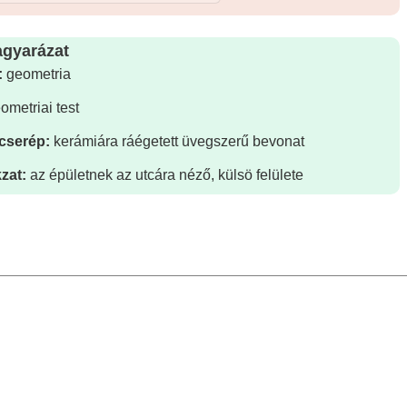
gyarázat
:
geometria
ometriai test
cserép:
kerámiára ráégetett üvegszerű bevonat
zat:
az épületnek az utcára néző, külsö felülete