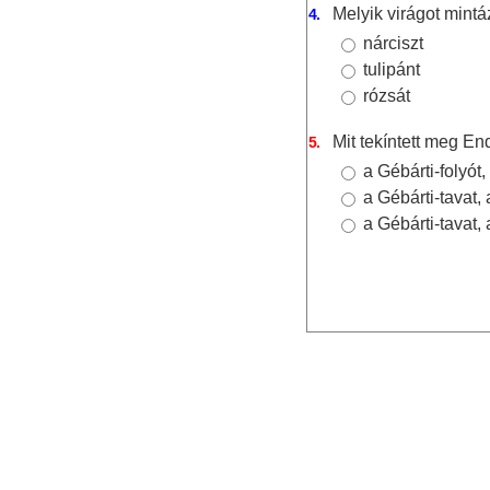
Melyik virágot mint
4.
nárciszt
tulipánt
rózsát
Mit tekíntett meg E
5.
a Gébárti-folyó
a Gébárti-tavat,
a Gébárti-tavat