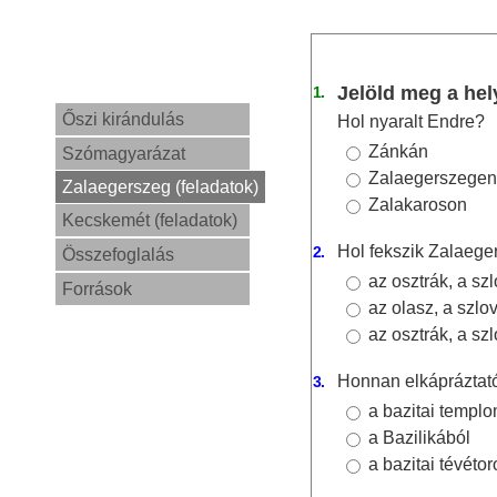
Jelöld meg a hel
1.
Őszi kirándulás
Hol nyaralt Endre?
Zánkán
Szómagyarázat
Zalaegerszegen
Zalaegerszeg (feladatok)
Zalakaroson
Kecskemét (feladatok)
Hol fekszik Zalaege
2.
Összefoglalás
az osztrák, a sz
Források
az olasz, a szlo
az osztrák, a sz
Honnan elkápráztat
3.
a bazitai templo
a Bazilikából
a bazitai tévéto