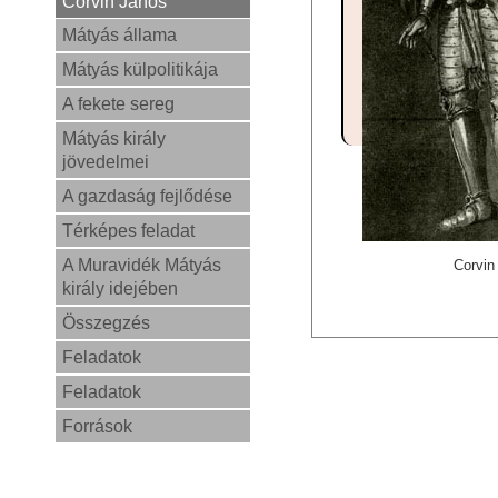
Corvin János
Mátyás állama
Mátyás külpolitikája
A fekete sereg
Mátyás király
jövedelmei
A gazdaság fejlődése
Térképes feladat
A Muravidék Mátyás
Corvin
király idejében
Összegzés
Feladatok
Feladatok
Források