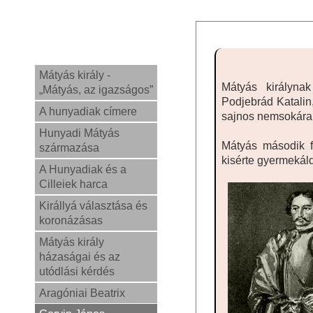
Mátyás király -
Mátyás királynak
„Mátyás, az igazságos”
Podjebrád Katalin,
A hunyadiak címere
sajnos nemsokára 
Hunyadi Mátyás
Mátyás második f
származása
kisérte gyermekál
A Hunyadiak és a
Cilleiek harca
Királlyá választása és
koronázásas
Mátyás király
házaságai és az
utódlási kérdés
Aragóniai Beatrix