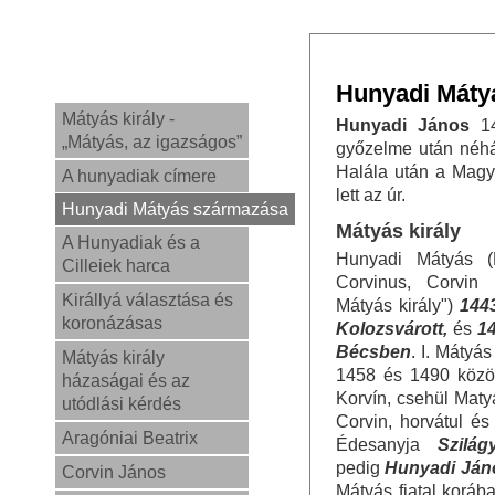
Hunyadi Máty
Mátyás király -
Hunyadi János
14
„Mátyás, az igazságos”
győzelme után néhán
Halála után a Magy
A hunyadiak címere
lett az úr.
Hunyadi Mátyás származása
Mátyás király
A Hunyadiak és a
Hunyadi Mátyás (M
Cilleiek harca
Corvinus, Corvin 
Királlyá választása és
Mátyás király")
144
koronázásas
Kolozsvárott,
és
1
Bécsben
. I. Mátyá
Mátyás király
1458 és 1490 közöt
házaságai és az
Korvín, csehül Maty
utódlási kérdés
Corvin, horvátul és
Aragóniai Beatrix
Édesanyja
Szilág
pedig
Hunyadi Ján
Corvin János
Mátyás fiatal korába