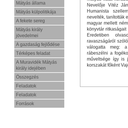
Mátyás állama
Nevelője Vitéz Ján
Humanista szelle
Mátyás külpolitikája
nevelték, tanították
A fekete sereg
magyar mellett néme
könyvtár ritkaságait
Mátyás király
Eredetiben olva
jövedelmei
ravaszságáról szól
A gazdaság fejlődése
válogatta meg: a 
rábeszélni a fogék
Térképes feladat
műveltsége így is 
A Muravidék Mátyás
korszakát főként Vaj
király idejében
Összegzés
Feladatok
Feladatok
Források