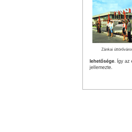
Zánkai úttörőváro
lehetősége
. Így az
jellemezte.