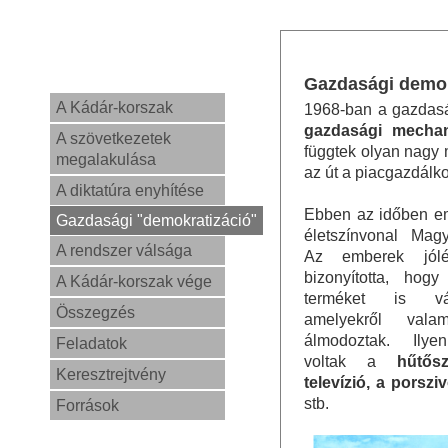
Gazdasági demok
A Kádár-korszak
1968-ban a gazdasá
gazdasági mechan
A szövetkezetek
függtek olyan nagy 
megalakulása
az út a piacgazdálko
A diktatúra enyhítése
Ebben az időben em
Gazdasági "demokratizáció"
életszínvonal Magy
A rendszer válsága
Az emberek jólé
bizonyította, hog
A Kádár-korszak vége
terméket is vásá
Összegzés
amelyekről vala
álmodoztak. Ilye
Feladatok
voltak a
hűtős
Keresztrejtvény
televízió, a porsz
stb.
Források