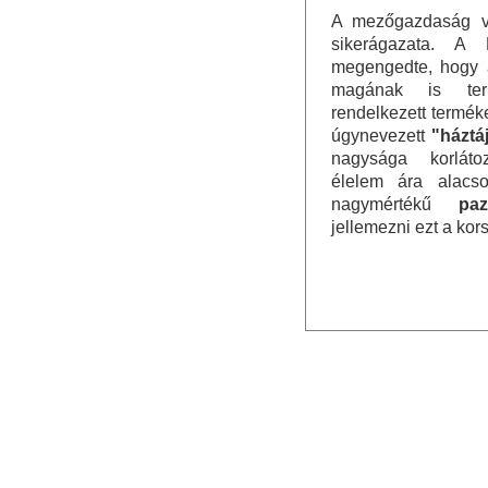
A mezőgazdaság vo
sikerágazata. A K
megengedte, hogy a
magának is term
rendelkezett terméke
úgynevezett
"háztáj
nagysága korláto
élelem ára alacso
nagymértékű
paz
jellemezni ezt a kor