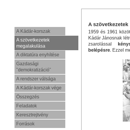
A szövetkezetek
A Kádár-korszak
1959 és 1961 között
Kádár Jánosnak létr
A szövetkezetek
zsarolással
kény
megalakulása
belépésre
. Ezzel m
A diktatúra enyhítése
Gazdasági
"demokratizáció"
A rendszer válsága
A Kádár-korszak vége
Összegzés
Feladatok
Keresztrejtvény
Források