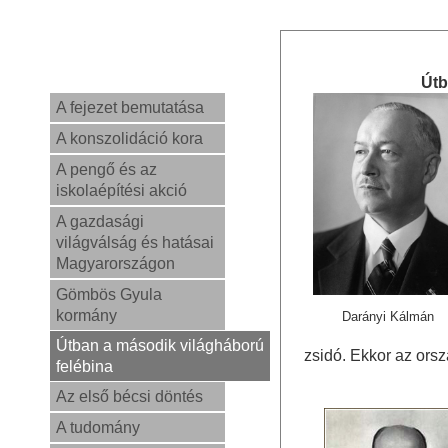
Útb
A fejezet bemutatása
A konszolidáció kora
A pengő és az
iskolaépítési akció
A gazdasági
világválság és hatásai
Magyarországon
Gömbös Gyula
kormány
Darányi Kálmán
Útban a második világháború
zsidó. Ekkor az ors
felébina
Az első bécsi döntés
A tudomány