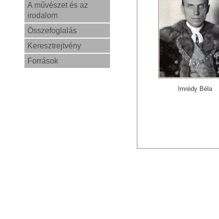
A művészet és az
irodalom
Összefoglalás
Keresztrejtvény
Források
Imrédy Béla