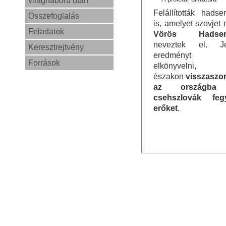
világháború után
Felállították hadse
Összefoglalás
is, amelyet szovjet 
Feladatok
Vörös Hadser
neveztek el. Je
Keresztrejtvény
eredményt tu
Források
elkönyvelni, h
északon
visszaszor
az országba 
csehszlovák feg
erőket
.