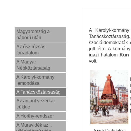
A Károlyi-kormány
Magyarország a
Tanácsköztá
háború után
szociáldemokraták 
Az őszirózsás
jött létre. A kormán
forradalom
igazi hatalom
Kun
volt.
A Magyar
Népköztársaság
A Károlyi-kormány
lemondása
A Tanácsköztársaság
Az antant vezérkar
trükkje
A Horthy-rendszer
A Muravidék az I.
A proletár diktatúra