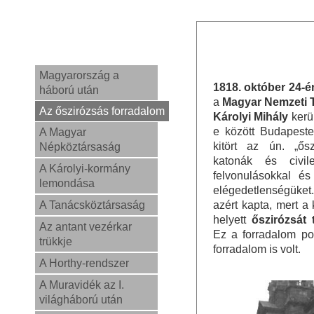
Magyarország a
1818. október 24-é
háború után
a
Magyar Nemzeti 
Az őszirózsás forradalom
Károlyi Mihály
kerül
e között Budapest
A Magyar
kitört az ún. „ős
Népköztársaság
katonák és civile
A Károlyi-kormány
felvonulásokkal és 
lemondása
elégedetlenségüke
A Tanácsköztársaság
azért kapta, mert a
helyett
őszirózsát 
Az antant vezérkar
Ez a forradalom po
trükkje
forradalom is volt.
A Horthy-rendszer
A Muravidék az I.
világháború után