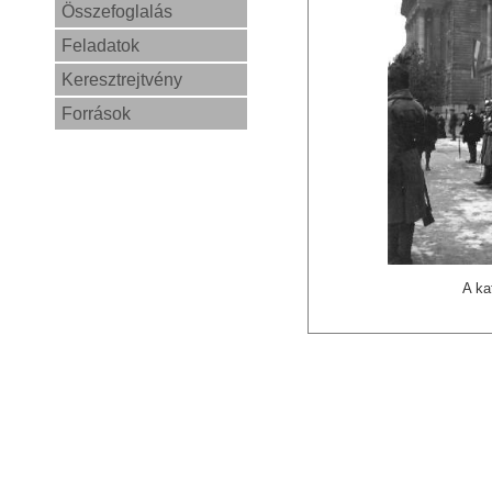
Összefoglalás
Feladatok
Keresztrejtvény
Források
A ka