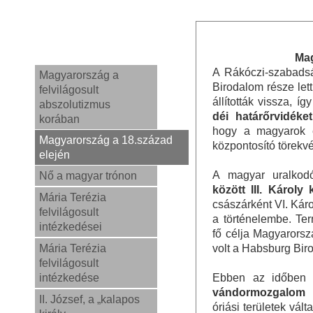
Mag
A Rákóczi-szabads
Magyarország a
Birodalom része let
felvilágosult
állították vissza, íg
abszolutizmus
déi határőrvidéke
korában
hogy a magyarok e
Magyarország a 18.század
központosító törekv
elején
A magyar uralko
Nő a magyar trónon
között III. Károly 
Mária Terézia
császárként VI. Káro
felvilágosult
a történelembe. Te
intézkedései
fő célja Magyarorsz
Mária Terézia
volt a Habsburg Bir
felvilágosult
intézkedése
Ebben az időben
vándormozgalom
j
II. József, a „kalapos
óriási területek vált