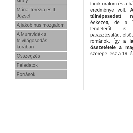
király
török uralom és a h
Mária Terézia és II.
eredménye volt.
A
József
túlnépesedett n
éekezett, de a 
A jakobinus mozgalom
területéről i
A Muravidék a
parasztcsalád, első
felvilágosodás
románok. Így
a l
korában
összetétele a ma
szerepe lesz a 19. 
Összegzés
Feladatok
Források