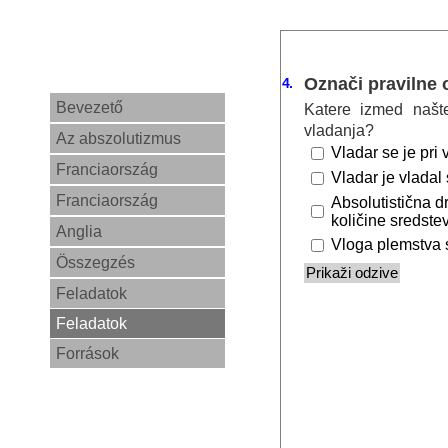
Označi pravilne
4.
Bevezető
Katere izmed naštet
vladanja?
Az abszolutizmus
Vladar se je pri 
Franciaország
Vladar je vladal
Franciaország
Absolutistična d
količine sredstev
Anglia
Vloga plemstva s
Összegzés
Feladatok
Feladatok
Források