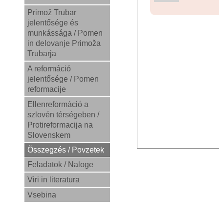
Primož Trubar
jelentősége és
munkássága / Pomen
in delovanje Primoža
Trubarja
A reformáció
jelentősége / Pomen
reformacije
Ellenreformáció a
szlovén térségeben /
Protireformacija na
Slovenskem
Összegzés / Povzetek
Feladatok / Naloge
Viri in literatura
Vsebina