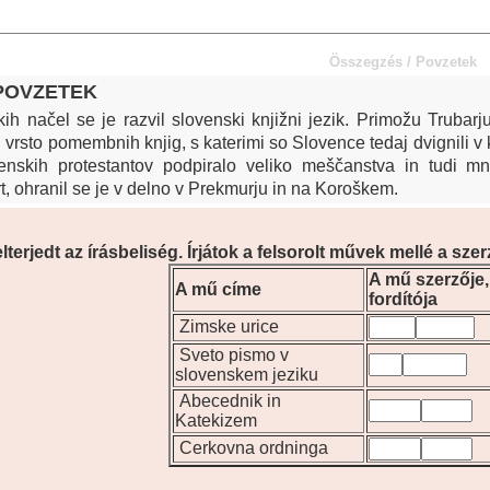
Összegzés / Povzetek
 POVZETEK
kih načel se je razvil slovenski knjižni jezik. Primožu Trubarj
i vrsto pomembnih knjig, s katerimi so Slovence tedaj dvignili v 
enskih protestantov podpiralo veliko meščanstva in tudi mn
t, ohranil se je v delno v Prekmurju in na Koroškem.
terjedt az írásbeliség. Írjátok a felsorolt művek mellé a sze
A mű szerzője, i
A mű címe
fordítója
Zimske urice
Sveto pismo v
slovenskem jeziku
Abecednik in
Katekizem
Cerkovna ordninga