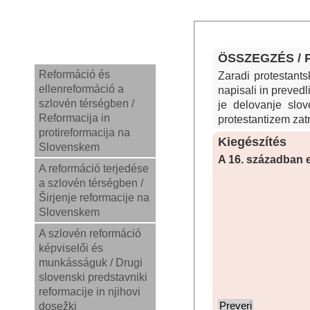
ÖSSZEGZÉS /
Reformáció és
Zaradi protestants
ellenreformáció a
napisali in prevedl
szlovén térségben /
je delovanje slov
Reformacija in
protestantizem zatr
protireformacija na
Kiegészítés
Slovenskem
A 16. században el
A reformáció terjedése
a szlovén térségben /
Širjenje reformacije na
Slovenskem
A szlovén reformáció
képviselői és
munkásságuk / Drugi
slovenski predstavniki
reformacije in njihovi
dosežki