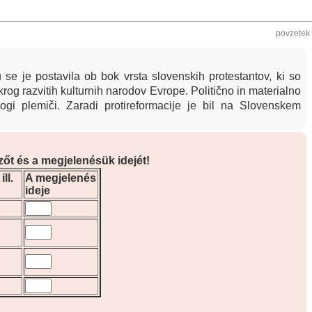
povzetek
u se je postavila ob bok vrsta slovenskih protestantov, ki so
krog razvitih kulturnih narodov Evrope. Politično in materialno
ogi plemiči. Zaradi protireformacije je bil na Slovenskem
rzőt és a megjelenésük idejét!
ll.
A megjelenés
ideje