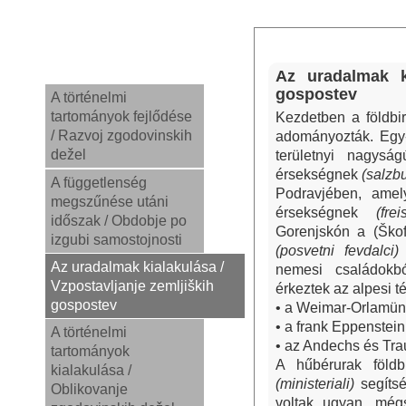
Az uradalmak ki
gospostev
A történelmi
tartományok fejlődése
Kezdetben a földbi
/ Razvoj zgodovinskih
adományozták. Egy-
dežel
területnyi nagysá
érsekségnek
(salzb
A függetlenség
Podravjében, amely
megszűnése utáni
érsekségnek
(fre
időszak / Obdobje po
Gorenjskón a (Škof
izgubi samostojnosti
(posvetni fevdalci)
i
Az uradalmak kialakulása /
nemesi családokb
Vzpostavljanje zemljiških
érkeztek az alpesi t
gospostev
• a Weimar-Orlamün
• a frank Eppenstei
A történelmi
• az Andechs és Tra
tartományok
A hűbérurak föld
kialakulása /
(ministeriali)
segítsé
Oblikovanje
voltak ugyan, még