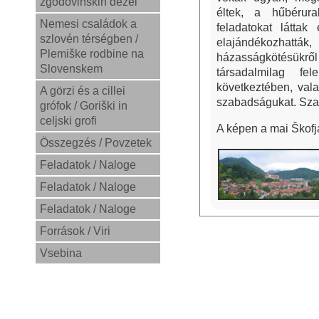
zgodovinskih dežel
éltek, a hűbérura
Nemesi családok a
feladatokat láttak
szlovén térségben /
elajándékozhattá
Plemiške rodbine na
házasságkötésükr
Slovenskem
társadalmilag fe
következtében, vala
A görzi és a cillei
szabadságukat. Sza
grófok / Goriški in
celjski grofi
A képen a mai Škofj
Összegzés / Povzetek
Feladatok / Naloge
Feladatok / Naloge
Feladatok / Naloge
Források / Viri
Vsebina