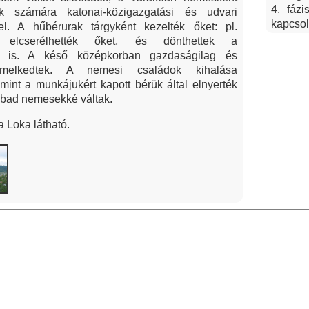
4. fáz
k számára katonai-közigazgatási és udvari
kapcsol
 el. A hűbérurak tárgyként kezelték őket: pl.
k, elcserélhették őket, és dönthettek a
ől is. A késő középkorban gazdaságilag és
lemelkedtek. A nemesi családok kihalása
mint a munkájukért kapott bérük által elnyerték
bad nemesekké váltak.
a Loka látható.