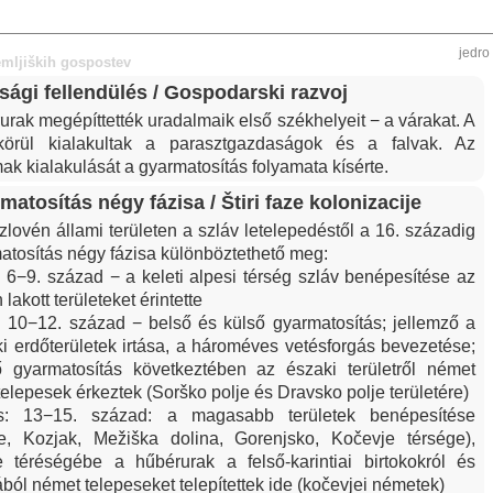
jedro
emljiških gospostev
ági fellendülés / Gospodarski razvoj
urak megépíttették uradalmaik első székhelyeit − a várakat. A
körül kialakultak a parasztgazdaságok és a falvak. Az
ak kialakulását a gyarmatosítás folyamata kísérte.
matosítás négy fázisa / Štiri faze kolonizacije
zlovén állami területen a szláv letelepedéstől a 16. századig
atosítás négy fázisa különböztethető meg:
s: 6−9. század − a keleti alpesi térség szláv benépesítése az
lakott területeket érintette
s: 10−12. század − belső és külső gyarmatosítás; jellemző a
ki erdőterületek irtása, a hároméves vetésforgás bevezetése;
 gyarmatosítás következtében az északi területről német
telepesek érkeztek (Sorško polje és Dravsko polje területére)
is: 13−15. század: a magasabb területek benépesítése
e, Kozjak, Mežiška dolina, Gorenjsko, Kočevje térsége),
 téréségébe a hűbérurak a felső-karintiai birtokokról és
ából német telepeseket telepítettek ide (kočevjei németek)