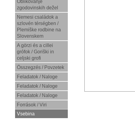
Oblikovanje
zgodovinskih dežel
Nemesi családok a
szlovén térségben /
Plemiške rodbine na
Slovenskem
A görzi és a cillei
grófok / Goriški in
celjski grofi
Összegzés / Povzetek
Feladatok / Naloge
Feladatok / Naloge
Feladatok / Naloge
Források / Viri
Vsebina