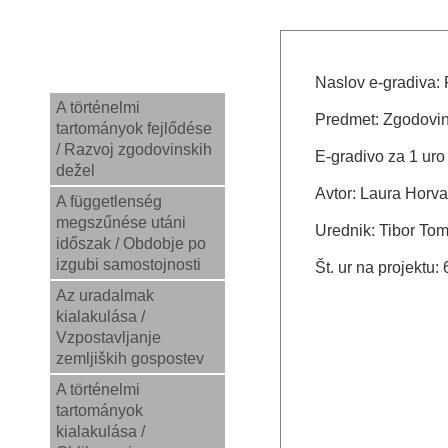
Naslov e-gradiva:
A történelmi
Predmet: Zgodovi
tartományok fejlődése
/ Razvoj zgodovinskih
E-gradivo za 1 uro
dežel
Avtor: Laura Horva
A függetlenség
megszűnése utáni
Urednik: Tibor Tom
időszak / Obdobje po
izgubi samostojnosti
Št. ur na projektu: 
Az uradalmak
kialakulása /
Vzpostavljanje
zemljiških gospostev
A történelmi
tartományok
kialakulása /