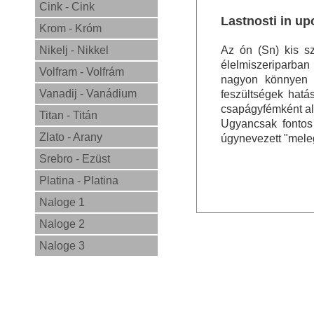
Cink - Cink
Lastnosti in up
Krom - Króm
Nikelj - Nikkel
Az ón (Sn) kis sz
élelmiszeriparban
Volfram - Volfrám
nagyon könnyen a
Vanadij - Vanádium
feszültségek hatá
csapágyfémként a
Titan - Titán
Ugyancsak fontos 
Zlato - Arany
úgynevezett "mele
Srebro - Ezüst
Platina - Platina
Naloge 1
Naloge 2
Naloge 3