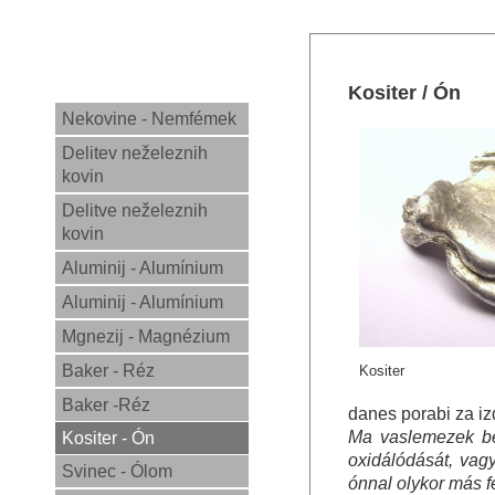
Kositer / Ón
Nekovine - Nemfémek
Delitev neželeznih
kovin
Delitve neželeznih
kovin
Aluminij - Alumínium
Aluminij - Alumínium
Mgnezij - Magnézium
Baker - Réz
Kositer
Baker -Réz
danes porabi za iz
Ma vaslemezek bev
Kositer - Ón
oxidálódását, vag
Svinec - Ólom
ónnal olykor más 